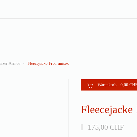
eizer Armee
Fleecejacke Fred unisex
Warenkorb -
0,00 CH
Fleecejacke 
175,00 CHF