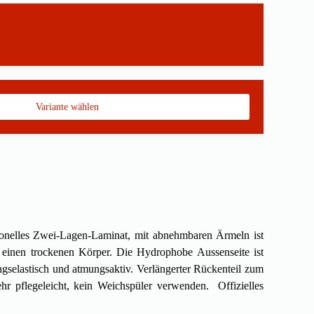
io­nelles Zwei-Lagen-Laminat, mit abnehm­baren Ärmeln ist
ür einen trockenen Körper. Die Hydrophobe Aussenseite ist
selastisch und atmungsaktiv. Verlängerter Rückenteil zum
r pflegeleicht, kein Weichspüler verwenden. Offiziel­les