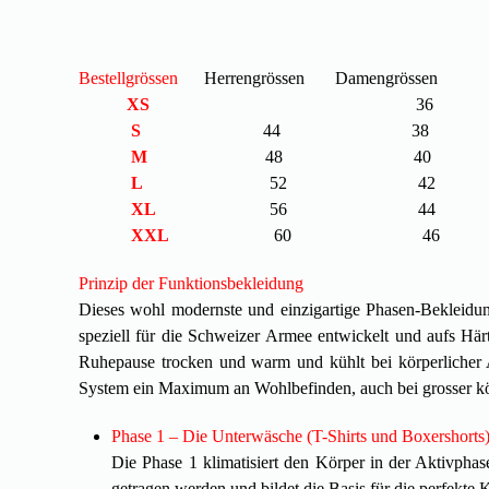
Bestellgrössen
Herrengrössen Damengrössen
XS
36
S
44 38
M
48 40
L
52 42
XL
56 44
XXL
60 46
Prinzip der Funktionsbekleidung
Dieses wohl modernste und einzigartige Phasen-Bekleid
speziell für die Schweizer Armee entwickelt und aufs Härt
Ruhepause trocken und warm und kühlt bei körperlicher 
System ein Maximum an Wohlbefinden, auch bei grosser körp
Phase 1 – Die Unterwäsche (T-Shirts und Boxershorts
Die Phase 1 klimatisiert den Körper in der Aktivpha
getragen werden und bildet die Basis für die perfekte 