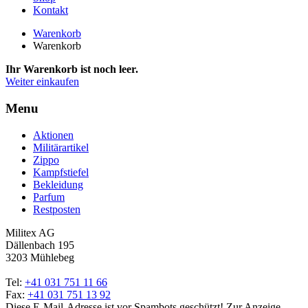
Kontakt
Warenkorb
Warenkorb
Ihr Warenkorb ist noch leer.
Weiter einkaufen
Menu
Aktionen
Militärartikel
Zippo
Kampfstiefel
Bekleidung
Parfum
Restposten
Militex AG
Dällenbach 195
3203 Mühlebeg
Tel:
+41 031 751 11 66
Fax:
+41 031 751 13 92
Diese E-Mail-Adresse ist vor Spambots geschützt! Zur Anzeige