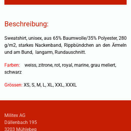
Beschreibung:
Sweatshirt, unisex, aus 65% Baumwolle/35% Polyester, 280
g/m2, starkes Nackenband, Rippbündchen an den Ärmeln
und am Bund, langarm, Rundauschnitt.
Farben:
weiss, zitrone, rot, royal, marine, grau meliert,
schwarz
Grössen:
XS, S, M, L, XL, XXL, XXXL
Militex AG
Dällenbach 195
3203 Mühlebeg