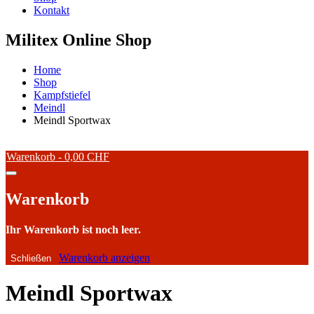
Kontakt
Militex Online Shop
Home
Shop
Kampfstiefel
Meindl
Meindl Sportwax
Warenkorb -
0,00 CHF
Warenkorb
Ihr Warenkorb ist noch leer.
Warenkorb anzeigen
Schließen
Meindl Sportwax