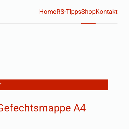
Home
RS-Tipps
Shop
Kontakt
F
 Gefechtsmappe A4